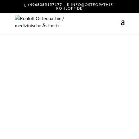
+4968385157177
INFO@OSTEOPATHIE-
ROHLOFF.DE