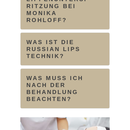
RITZUNG BEI
MONIKA
ROHLOFF?
WAS IST DIE
RUSSIAN LIPS
TECHNIK?
WAS MUSS ICH
NACH DER
BEHANDLUNG
BEACHTEN?