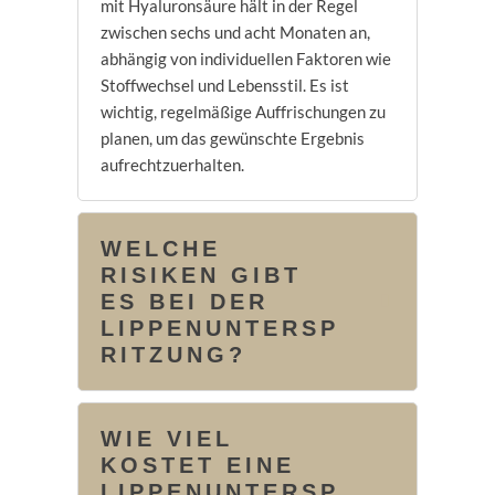
mit Hyaluronsäure hält in der Regel
zwischen sechs und acht Monaten an,
abhängig von individuellen Faktoren wie
Stoffwechsel und Lebensstil. Es ist
wichtig, regelmäßige Auffrischungen zu
planen, um das gewünschte Ergebnis
aufrechtzuerhalten.
WELCHE
RISIKEN GIBT
ES BEI DER
LIPPENUNTERSP
RITZUNG?
WIE VIEL
KOSTET EINE
LIPPENUNTERSP