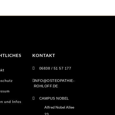
HTLICHES
KONTAKT

06838 / 51 57 177
akt
nschutz

INFO@OSTEOPATHIE-
ROHLOFF.DE
essum

CAMPUS NOBEL
n und Infos
Alfred Nobel Allee
23