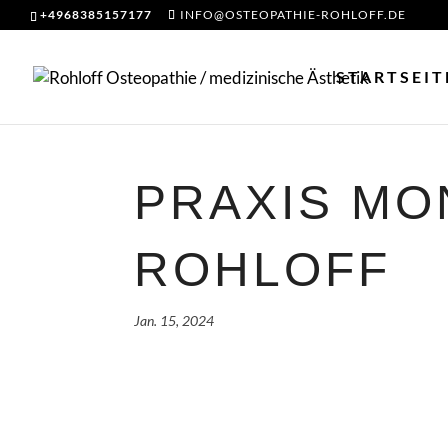
+4968385157177
INFO@OSTEOPATHIE-ROHLOFF.DE
STARTSEIT
PRAXIS MO
ROHLOFF
Jan. 15, 2024