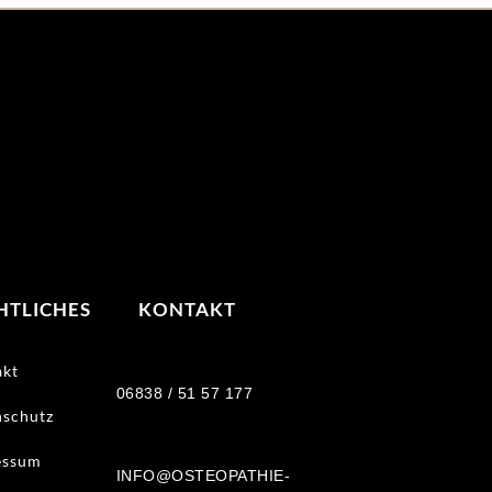
HTLICHES
KONTAKT
akt
06838 / 51 57 177
nschutz
essum
INFO@OSTEOPATHIE-