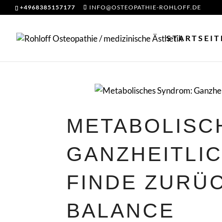
+4968385157177
INFO@OSTEOPATHIE-ROHLOFF.DE
STARTSEIT
METABOLISC
GANZHEITLIC
FINDE ZURÜC
BALANCE