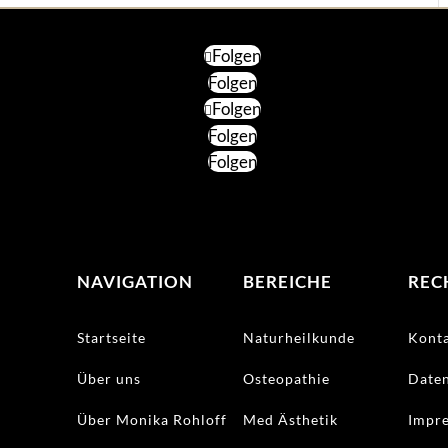
Folgen
Folgen
Folgen
Folgen
Folgen
NAVIGATION
BEREICHE
REC
Startseite
Naturheilkunde
Kont
Über uns
Osteopathie
Date
Über Monika Rohloff
Med Ästhetik
Impr